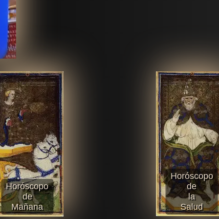
Horóscopo
Horóscopo
de
de
la
Mañana
Salud