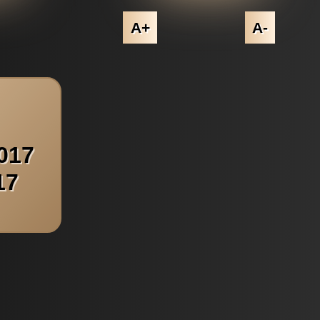
A+
A-
017
17