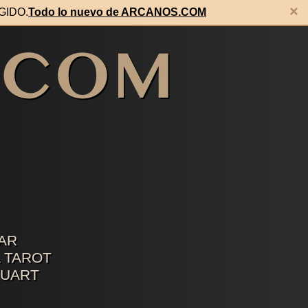
×
EGIDO.
Todo lo nuevo de ARCANOS.COM
AR
 TAROT
TUART