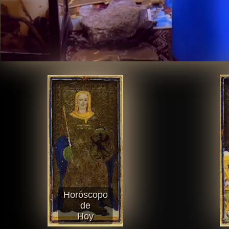
Horóscopo
de
Hoy