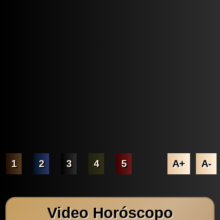
1
2
3
4
5
A+
A-
Video Horóscopo