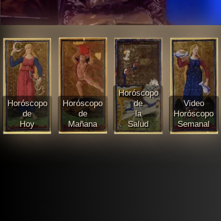
Horóscopo
Horóscopo
Horóscopo
de
Video
de
de
la
Horóscopo
Hoy
Mañana
Salud
Semanal