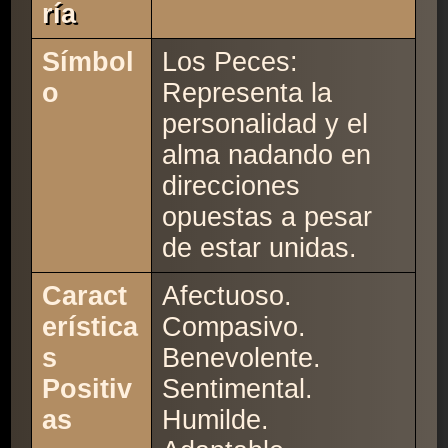
Ría
Símbol
Los Peces:
o
Representa la
personalidad y el
alma nadando en
direcciones
opuestas a pesar
de estar unidas.
Caract
Afectuoso.
erística
Compasivo.
s
Benevolente.
Positiv
Sentimental.
as
Humilde.