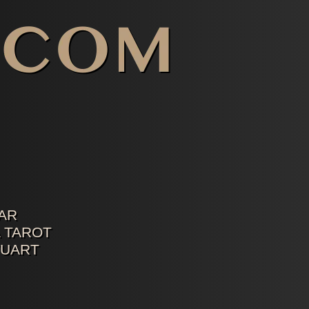
AR
 TAROT
TUART