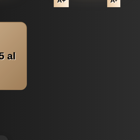
A+
A-
5 al