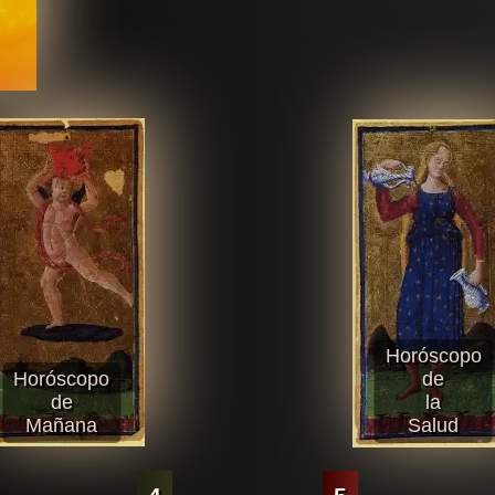
Horóscopo
Horóscopo
de
de
la
Mañana
Salud