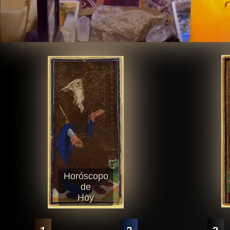
Horóscopo
de
Hoy