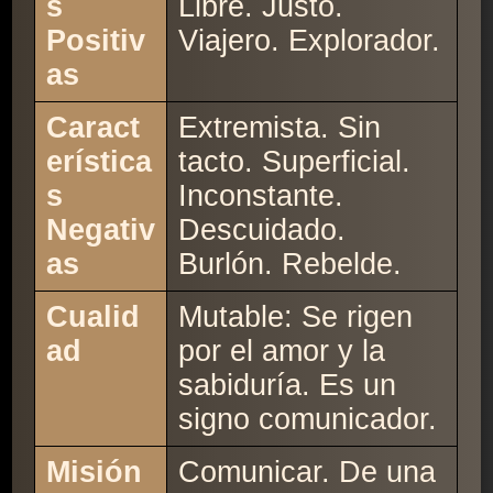
s
Libre. Justo.
Positiv
Viajero. Explorador.
as
Caract
Extremista. Sin
erística
tacto. Superficial.
s
Inconstante.
Negativ
Descuidado.
as
Burlón. Rebelde.
Cualid
Mutable: Se rigen
ad
por el amor y la
sabiduría. Es un
signo comunicador.
Misión
Comunicar. De una