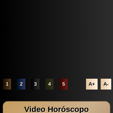
1
2
3
4
5
A+
A-
Video Horóscopo