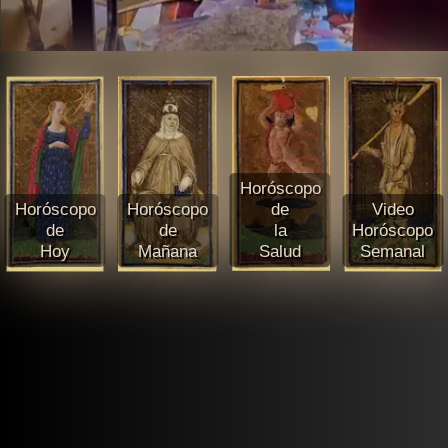
Horóscopo
Horóscopo
Horóscopo
de
Video
de
de
la
Horóscopo
Hoy
Mañana
Salud
Semanal