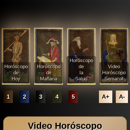
Horóscopo
Horóscopo
Horóscopo
de
Video
de
de
la
Horóscopo
Hoy
Mañana
Salud
Semanal
1
2
3
4
5
A+
A-
Video Horóscopo