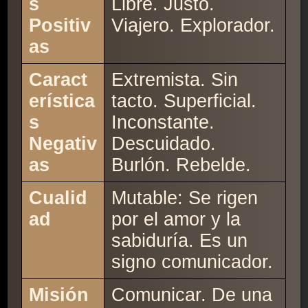
s
Libre. Justo.
Positiv
Viajero. Explorador.
as
Caract
Extremista. Sin
erística
tacto. Superficial.
s
Inconstante.
Negativ
Descuidado.
as
Burlón. Rebelde.
Cualid
Mutable: Se rigen
ad
por el amor y la
sabiduría. Es un
signo comunicador.
Misión
Comunicar. De una