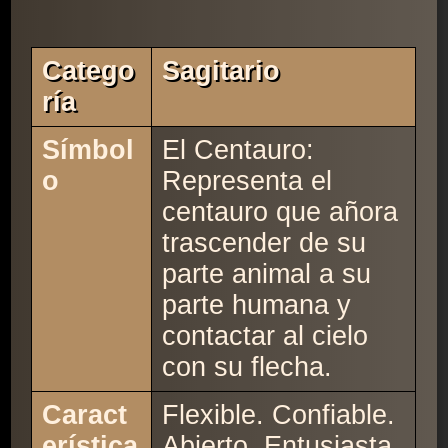
Catego
Sagitario
Ría
Símbol
El Centauro:
o
Representa el
centauro que añora
trascender de su
parte animal a su
parte humana y
contactar al cielo
con su flecha.
Caract
Flexible. Confiable.
erística
Abierto. Entusiasta.