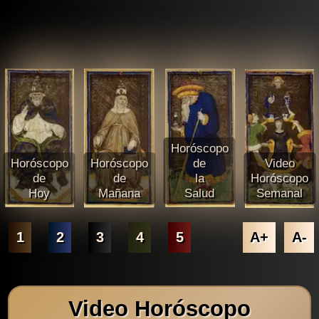
Horóscopo
Horóscopo
Horóscopo
de
Video
de
de
la
Horóscopo
Hoy
Mañana
Salud
Semanal
1
2
3
4
5
A+
A-
Video Horóscopo