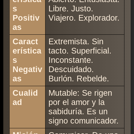
s
Libre. Justo.
Positiv
Viajero. Explorador.
as
Caract
Extremista. Sin
erística
tacto. Superficial.
s
Inconstante.
Negativ
Descuidado.
as
Burlón. Rebelde.
Cualid
Mutable: Se rigen
ad
por el amor y la
sabiduría. Es un
signo comunicador.