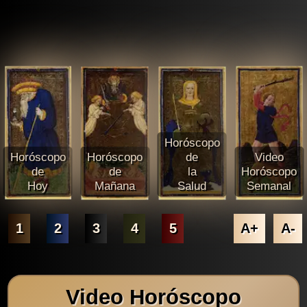
Horóscopo
Horóscopo
Horóscopo
de
Video
de
de
la
Horóscopo
Hoy
Mañana
Salud
Semanal
1
2
3
4
5
A+
A-
Video Horóscopo