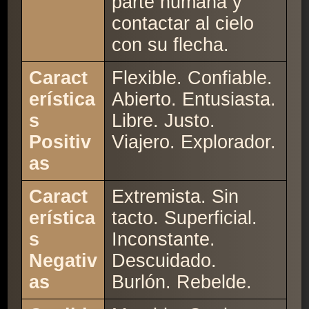
parte humana y
contactar al cielo
con su flecha.
Caract
Flexible. Confiable.
erística
Abierto. Entusiasta.
s
Libre. Justo.
Positiv
Viajero. Explorador.
as
Caract
Extremista. Sin
erística
tacto. Superficial.
s
Inconstante.
Negativ
Descuidado.
as
Burlón. Rebelde.