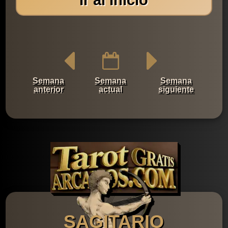
Semana
Semana
Semana
anterior
actual
siguiente
SAGITARIO