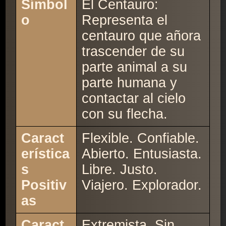
Símbol
El Centauro:
o
Representa el
centauro que añora
trascender de su
parte animal a su
parte humana y
contactar al cielo
con su flecha.
Caract
Flexible. Confiable.
erística
Abierto. Entusiasta.
s
Libre. Justo.
Positiv
Viajero. Explorador.
as
Caract
Extremista. Sin