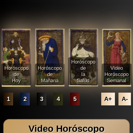
Horóscopo
Horóscopo
Horóscopo
de
Video
de
de
la
Horóscopo
Hoy
Mañana
Salud
Semanal
1
2
3
4
5
A+
A-
Video Horóscopo