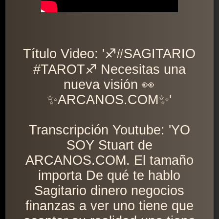
Título Video: '♐️#SAGITARIO
#TAROT♐️ Necesitas una
nueva visión 👀
✨ARCANOS.COM✨'
Transcripción Youtube: 'YO
SOY Stuart de
ARCANOS.COM. El tamaño
importa De qué te hablo
Sagitario dinero negocios
finanzas a ver uno tiene que