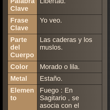
Palabra
Libertad.
Clave
Frase
Yo veo.
Clave
Parte
Las caderas y los
del
muslos.
Cuerpo
Color
Morado o lila.
Metal
Estaño.
Elemen
Fuego : En
to
Sagitario , se
asocia con el