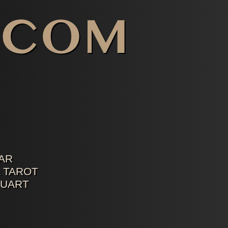
AR
 TAROT
TUART