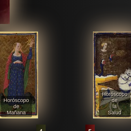
Horóscopo
Horóscopo
de
de
la
Mañana
Salud