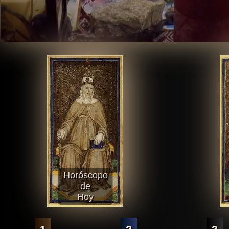
Horóscopo
de
Hoy