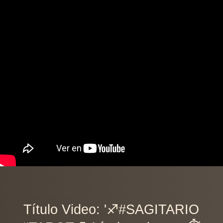
Título Video: '♐️#SAGITARIO