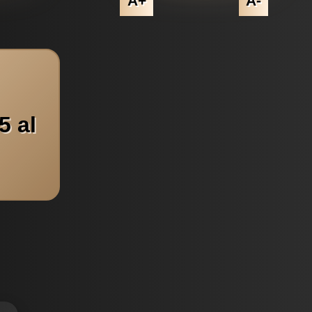
A+
A-
5 al