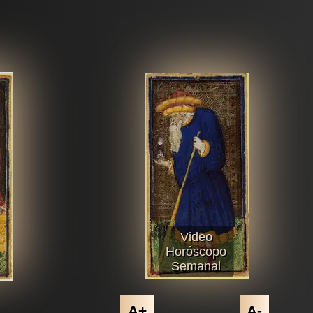
Video
Horóscopo
Semanal
A+
A-