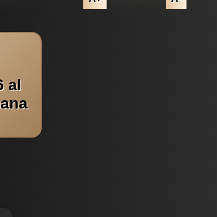
 al
mana