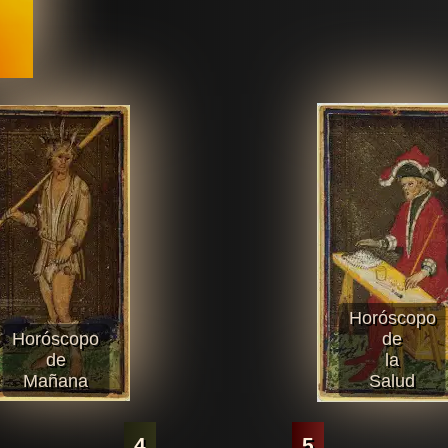
Horóscopo
Horóscopo
de
de
la
Mañana
Salud
4
5