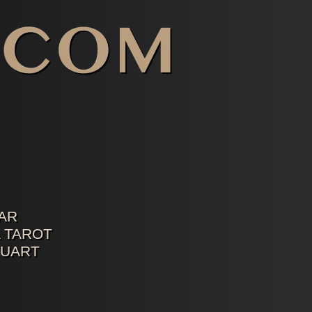
AR
 TAROT
TUART