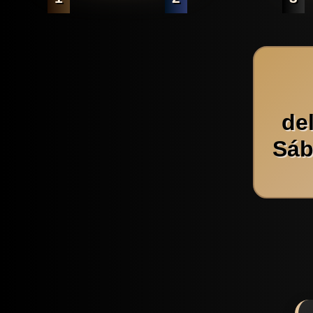
de
Sáb