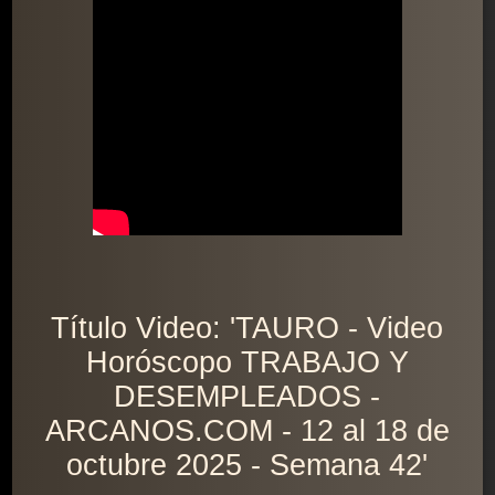
Título Video: 'TAURO - Video
Horóscopo TRABAJO Y
DESEMPLEADOS -
ARCANOS.COM - 12 al 18 de
octubre 2025 - Semana 42'