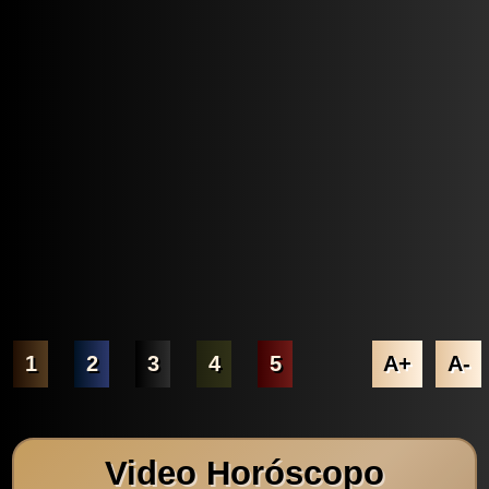
1
2
3
4
5
A+
A-
Video Horóscopo