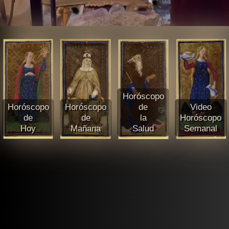
Horóscopo
Horóscopo
Horóscopo
de
Video
de
de
la
Horóscopo
Hoy
Mañana
Salud
Semanal