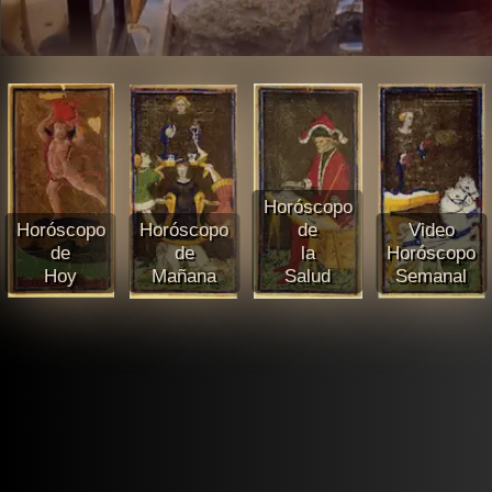
Horóscopo
Horóscopo
Horóscopo
de
Video
de
de
la
Horóscopo
Hoy
Mañana
Salud
Semanal