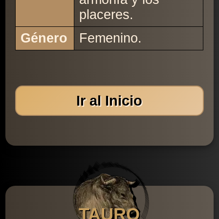
placeres.
Género
Femenino.
Ir al Inicio
TAURO