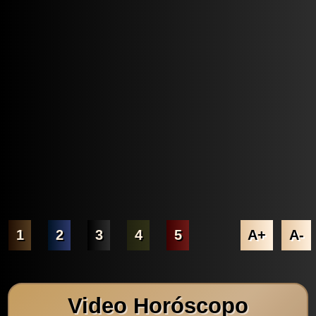
1
2
3
4
5
A+
A-
Video Horóscopo