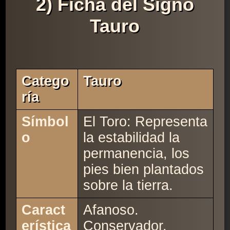
2) Ficha del Signo
Tauro
Catego
Tauro
Ría
Símbol
El Toro: Representa
o
la estabilidad la
permanencia, los
pies bien plantados
sobre la tierra.
Caract
Afanoso.
erística
Conservador.