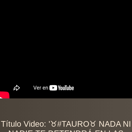
Título Video: '♉️#TAURO♉️ NADA NI