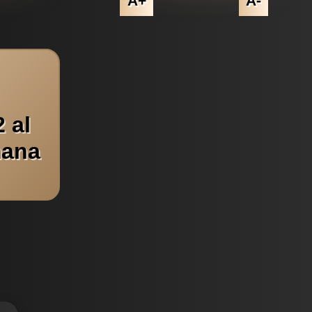
A+
A-
 al
mana