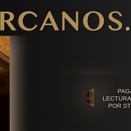
Video Horóscopo Semanal
Noticias de Los Arcanos
Numerología Predictiva
Horóscopo de la Salud
Horóscopo de Mañana
Signos Compatibles
Lectura Geomancia
Horóscopo de Hoy
Signos Zodiacales
Predicciones 2026
Lectura Runas
Lectura Tarot
Rituales
PAG
LECTURA
POR S