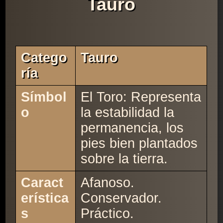
Tauro
Catego
Tauro
Ría
Símbol
El Toro: Representa
o
la estabilidad la
permanencia, los
pies bien plantados
sobre la tierra.
Caract
Afanoso.
erística
Conservador.
s
Práctico.