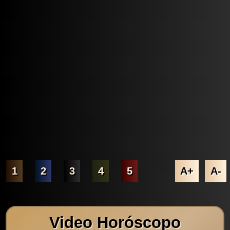
1
2
3
4
5
A+
A-
Video Horóscopo