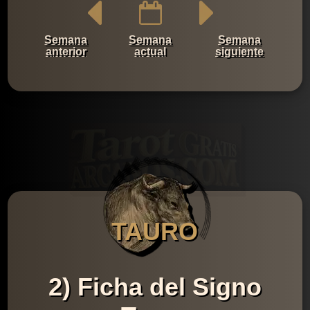
Semana
Semana
Semana
anterior
actual
siguiente
TAURO
2) Ficha del Signo