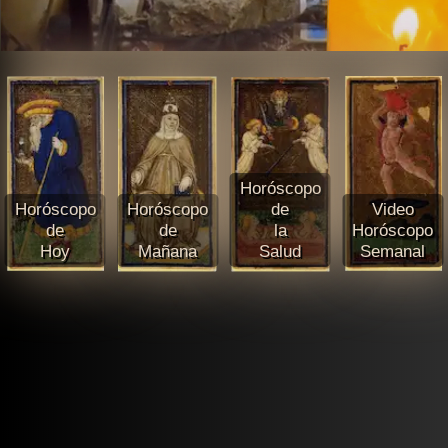
Horóscopo
Horóscopo
Horóscopo
de
Video
de
de
la
Horóscopo
Hoy
Mañana
Salud
Semanal