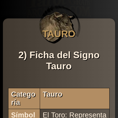
TAURO
2) Ficha del Signo
Tauro
Catego
Tauro
Ría
Símbol
El Toro: Representa