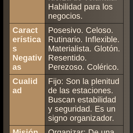
Habilidad para los
negocios.
Caract
Posesivo. Celoso.
erística
Rutinario. Inflexible.
s
Materialista. Glotón.
Negativ
Resentido.
as
Perezoso. Colérico.
Cualid
Fijo: Son la plenitud
ad
de las estaciones.
Buscan estabilidad
y seguridad. Es un
signo organizador.
Misión
Organizar: De una