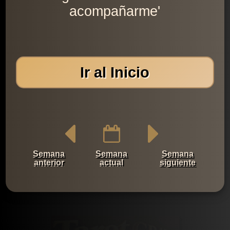
acompañarme'
Ir al Inicio
Semana
Semana
Semana
anterior
actual
siguiente