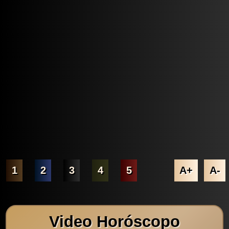
1
2
3
4
5
A+
A-
Video Horóscopo