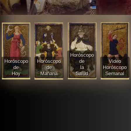
Horóscopo
Horóscopo
Horóscopo
de
Video
de
de
la
Horóscopo
Hoy
Mañana
Salud
Semanal