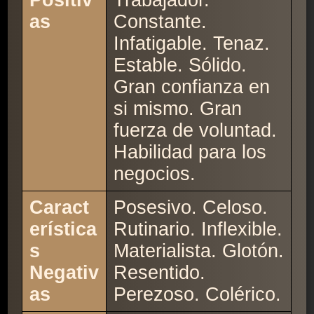
Positiv
Trabajador.
as
Constante.
Infatigable. Tenaz.
Estable. Sólido.
Gran confianza en
si mismo. Gran
fuerza de voluntad.
Habilidad para los
negocios.
Caract
Posesivo. Celoso.
erística
Rutinario. Inflexible.
s
Materialista. Glotón.
Negativ
Resentido.
as
Perezoso. Colérico.