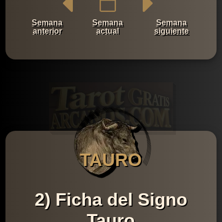
Semana
Semana
Semana
anterior
actual
siguiente
TAURO
2) Ficha del Signo
Tauro