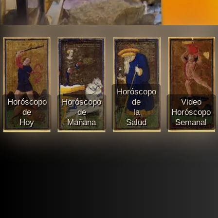
Horóscopo
Horóscopo
Horóscopo
de
Video
de
de
la
Horóscopo
Hoy
Mañana
Salud
Semanal