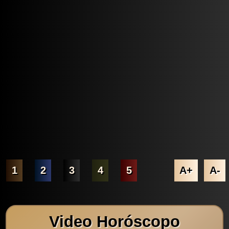
1
2
3
4
5
A+
A-
Video Horóscopo