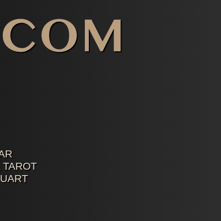
AR
 TAROT
TUART