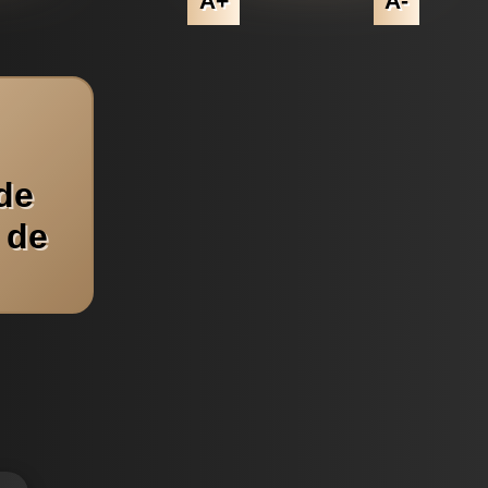
A+
A-
de
 de