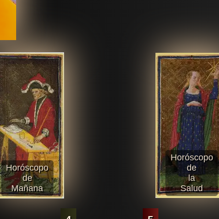
Horóscopo
Horóscopo
de
de
la
Mañana
Salud