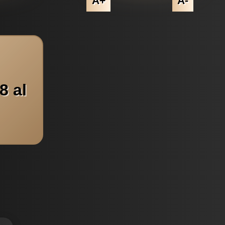
A+
A-
8 al