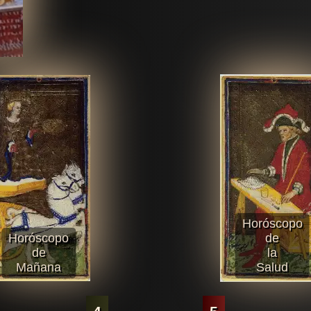
Horóscopo
Horóscopo
de
de
la
Mañana
Salud