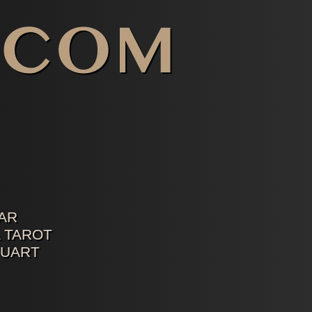
AR
 TAROT
TUART