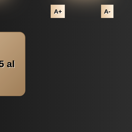
A+
A-
5 al