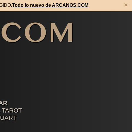
×
EGIDO.
Todo lo nuevo de ARCANOS.COM
AR
 TAROT
TUART