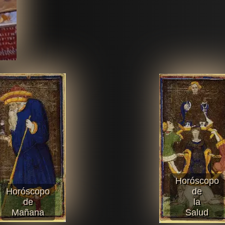
Horóscopo
Horóscopo
de
de
la
Mañana
Salud