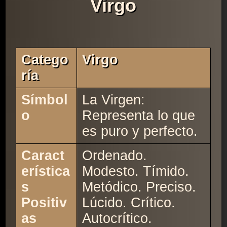
Virgo
Catego
Virgo
Ría
Símbol
La Virgen:
o
Representa lo que
es puro y perfecto.
Caract
Ordenado.
erística
Modesto. Tímido.
s
Metódico. Preciso.
Positiv
Lúcido. Crítico.
as
Autocrítico.