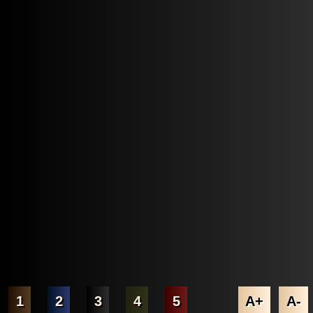
1
2
3
4
5
A+
A-