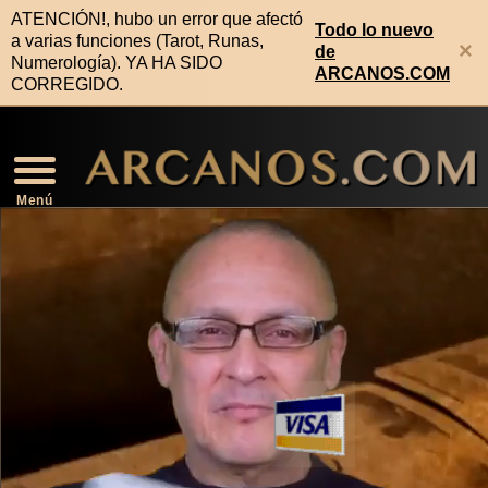
ATENCIÓN!, hubo un error que afectó
Todo lo nuevo
a varias funciones (Tarot, Runas,
×
de
Numerología). YA HA SIDO
ARCANOS.COM
CORREGIDO.
Video Horóscopo Semanal
Noticias de Los Arcanos
Numerología Predictiva
Horóscopo de la Salud
Horóscopo de Mañana
Signos Compatibles
Lectura Geomancia
Horóscopo de Hoy
Signos Zodiacales
Predicciones 2026
Lectura Runas
Lectura Tarot
Rituales
Menú