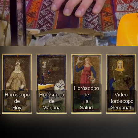
Horóscopo
Horóscopo
Horóscopo
de
Video
de
de
la
Horóscopo
Hoy
Mañana
Salud
Semanal