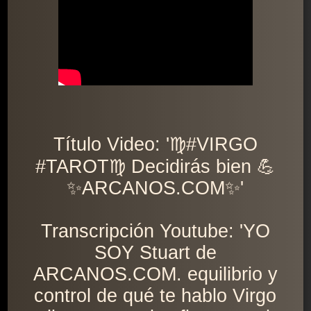
Título Video: '♍️#VIRGO
#TAROT♍️ Decidirás bien 💪
✨ARCANOS.COM✨'
Transcripción Youtube: 'YO
SOY Stuart de
ARCANOS.COM. equilibrio y
control de qué te hablo Virgo