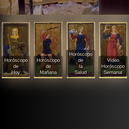
Horóscopo
Horóscopo
Horóscopo
de
Video
de
de
la
Horóscopo
Hoy
Mañana
Salud
Semanal