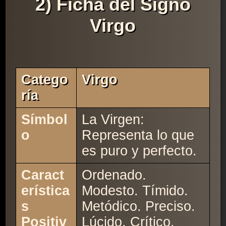
2) Ficha del Signo
Virgo
Catego
Virgo
Ría
Símbol
La Virgen:
o
Representa lo que
es puro y perfecto.
Caract
Ordenado.
erística
Modesto. Tímido.
s
Metódico. Preciso.
Positiv
Lúcido. Crítico.