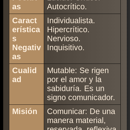
as
Autocrítico.
Caract
Individualista.
erística
Hipercrítico.
s
Nervioso.
Negativ
Inquisitivo.
as
Cualid
Mutable: Se rigen
ad
por el amor y la
sabiduría. Es un
signo comunicador.
Misión
Comunicar: De una
manera material,
reservada, reflexiva