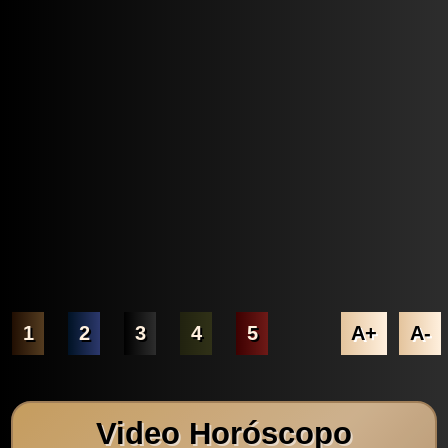
1
2
3
4
5
A+
A-
Video Horóscopo