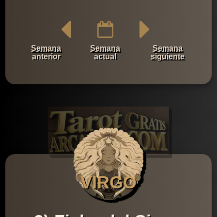
Semana
Semana
Semana
anterior
actual
siguiente
VIRGO