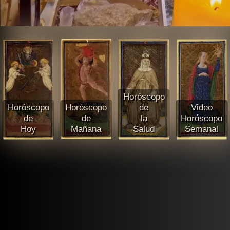
Horóscopo
Horóscopo
Horóscopo
de
Video
de
de
la
Horóscopo
Hoy
Mañana
Salud
Semanal