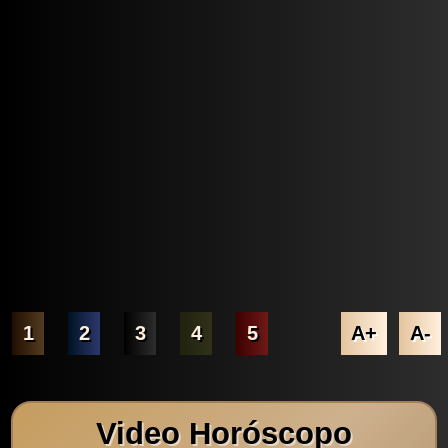
1
2
3
4
5
A+
A-
Video Horóscopo