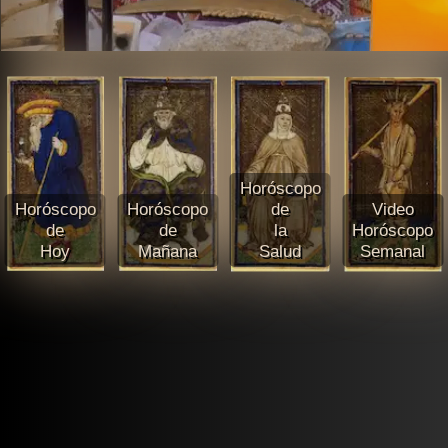
Horóscopo
Horóscopo
Horóscopo
de
Video
de
de
la
Horóscopo
Hoy
Mañana
Salud
Semanal