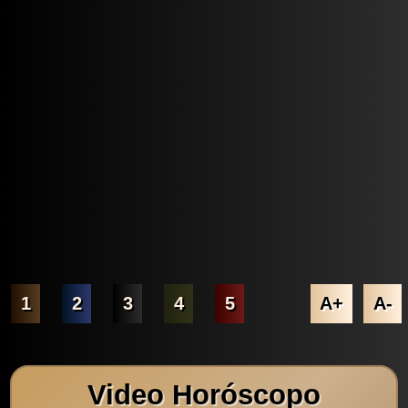
1
2
3
4
5
A+
A-
Video Horóscopo