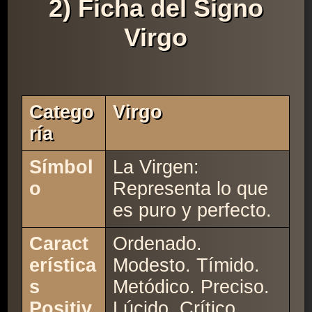
2) Ficha del Signo
Virgo
Catego
Virgo
Ría
Símbol
La Virgen:
o
Representa lo que
es puro y perfecto.
Caract
Ordenado.
erística
Modesto. Tímido.
s
Metódico. Preciso.
Positiv
Lúcido. Crítico.