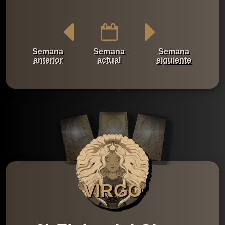
Semana
Semana
Semana
anterior
actual
siguiente
VIRGO