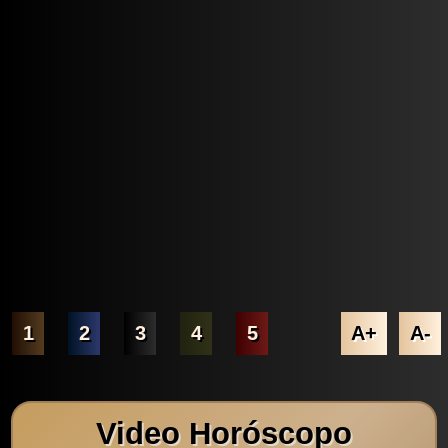
1
2
3
4
5
A+
A-
Video Horóscopo