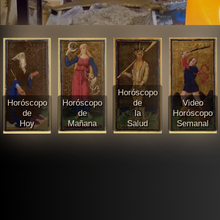
Horóscopo
Horóscopo
Horóscopo
de
Video
de
de
la
Horóscopo
Hoy
Mañana
Salud
Semanal