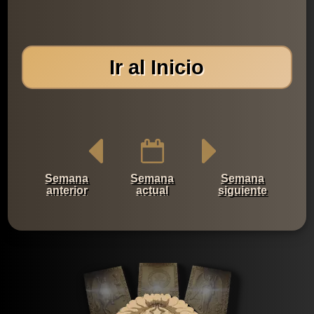
Ir al Inicio
Semana
Semana
Semana
anterior
actual
siguiente