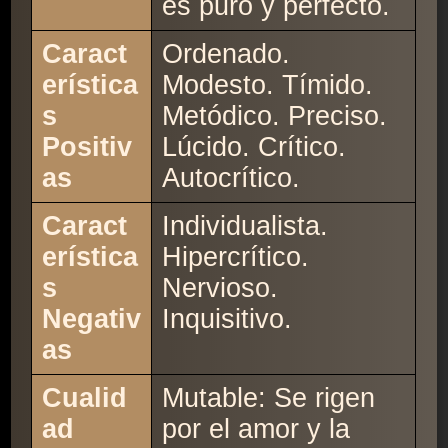
es puro y perfecto.
Caract
Ordenado.
erística
Modesto. Tímido.
s
Metódico. Preciso.
Positiv
Lúcido. Crítico.
as
Autocrítico.
Caract
Individualista.
erística
Hipercrítico.
s
Nervioso.
Negativ
Inquisitivo.
as
Cualid
Mutable: Se rigen
ad
por el amor y la