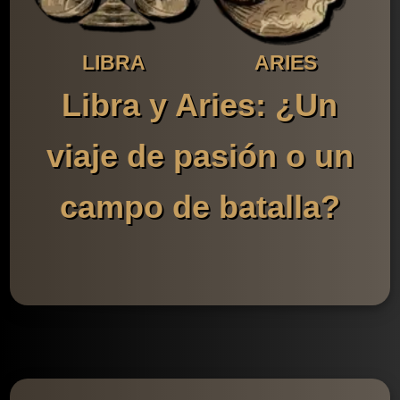
LIBRA
ARIES
Libra y Aries: ¿Un
viaje de pasión o un
campo de batalla?