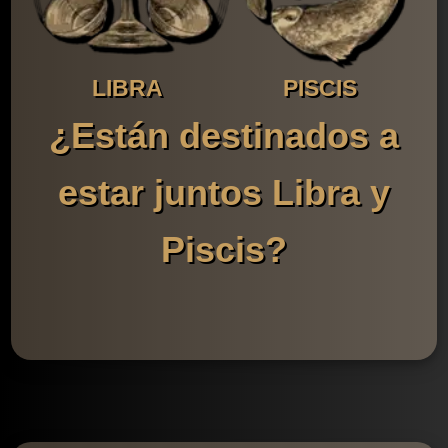
LIBRA
PISCIS
¿Están destinados a
estar juntos Libra y
Piscis?