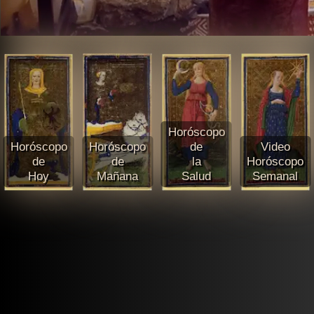
Horóscopo
Horóscopo
Horóscopo
de
Video
de
de
la
Horóscopo
Hoy
Mañana
Salud
Semanal