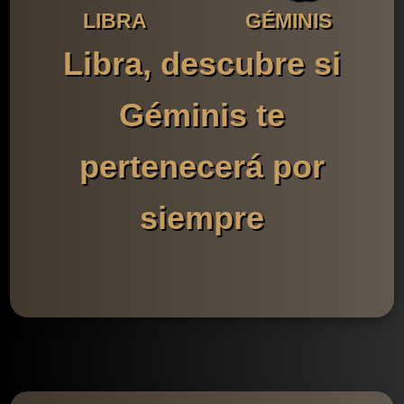
LIBRA
GÉMINIS
Libra, descubre si
Géminis te
pertenecerá por
siempre