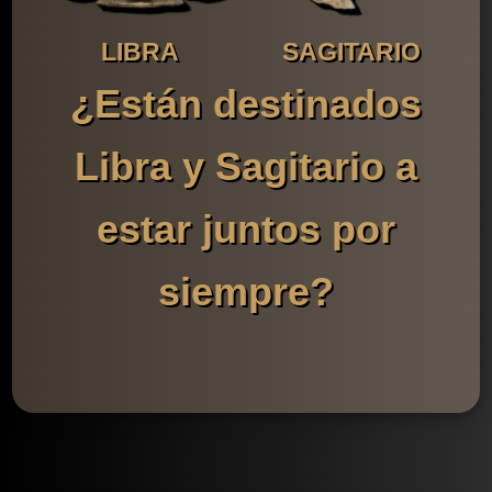
LIBRA
SAGITARIO
¿Están destinados
Libra y Sagitario a
estar juntos por
siempre?