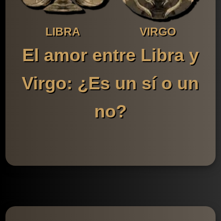
LIBRA
VIRGO
El amor entre Libra y
Virgo: ¿Es un sí o un
no?