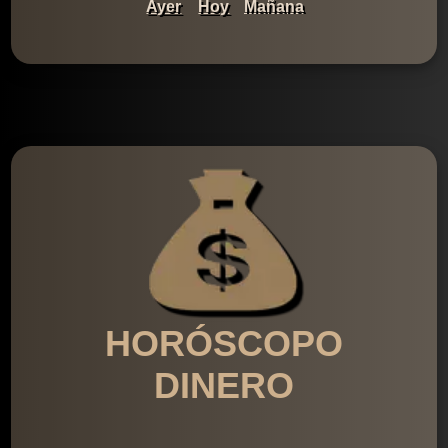
Ayer
Hoy
Mañana
HORÓSCOPO
DINERO