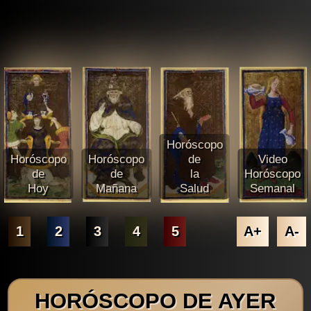
Horóscopo
Horóscopo
Horóscopo
de
Video
de
de
la
Horóscopo
Hoy
Mañana
Salud
Semanal
1
2
3
4
5
A+
A-
HORÓSCOPO DE AYER