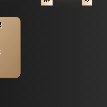
A+
A-
R
6