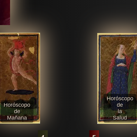
Horóscopo
Horóscopo
de
de
la
Mañana
Salud