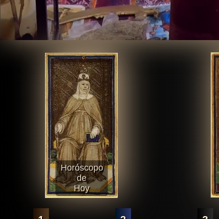
Horóscopo
de
Hoy