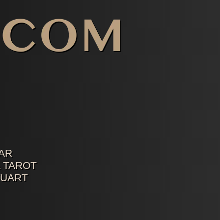
AR
 TAROT
TUART