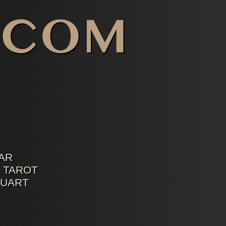
AR
 TAROT
TUART