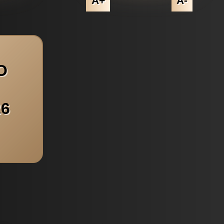
A+
A-
O
26