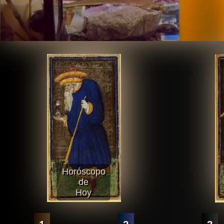
Horóscopo
de
Hoy