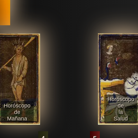
Horóscopo
Horóscopo
de
de
la
Mañana
Salud