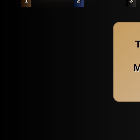
1
2
3
M