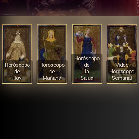
Horóscopo
Horóscopo
Horóscopo
de
Video
de
de
la
Horóscopo
Hoy
Mañana
Salud
Semanal