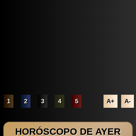
1
2
3
4
5
A+
A-
HORÓSCOPO DE AYER