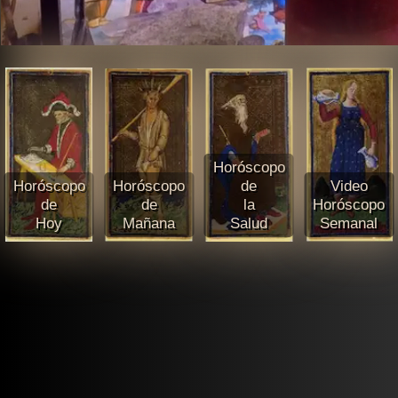
Horóscopo
Horóscopo
Horóscopo
de
Video
de
de
la
Horóscopo
Hoy
Mañana
Salud
Semanal