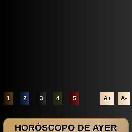
1
2
3
4
5
A+
A-
HORÓSCOPO DE AYER