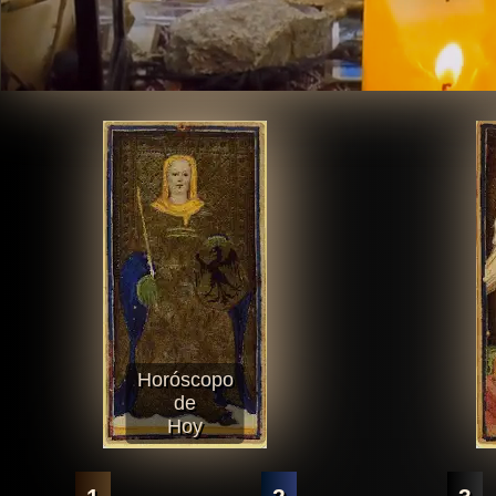
Horóscopo
de
Hoy