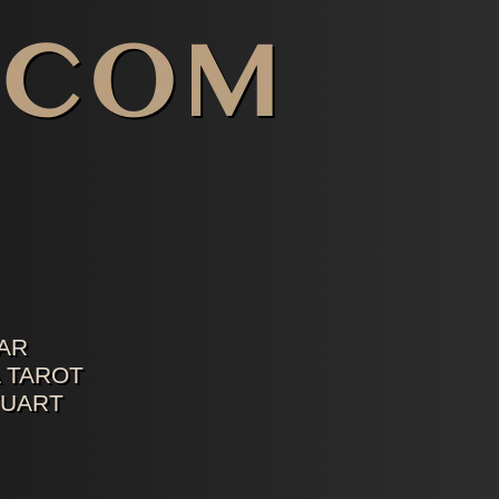
AR
 TAROT
TUART