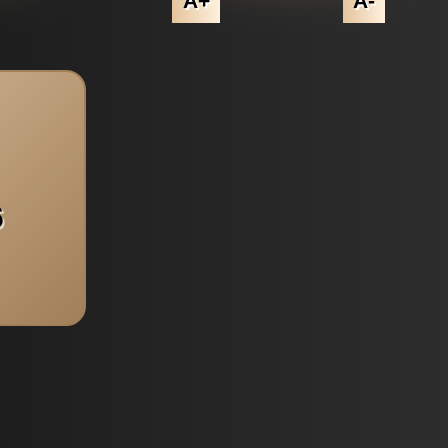
A+
A-
6