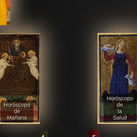
Horóscopo
Horóscopo
de
de
la
Mañana
Salud