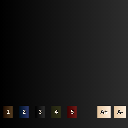
1
2
3
4
5
A+
A-