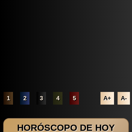
1
2
3
4
5
A+
A-
HORÓSCOPO DE HOY