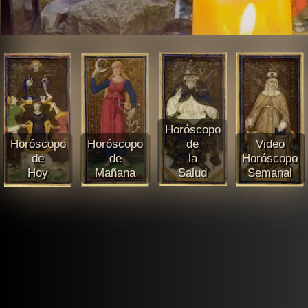
Horóscopo
Horóscopo
Horóscopo
de
Video
de
de
la
Horóscopo
Hoy
Mañana
Salud
Semanal