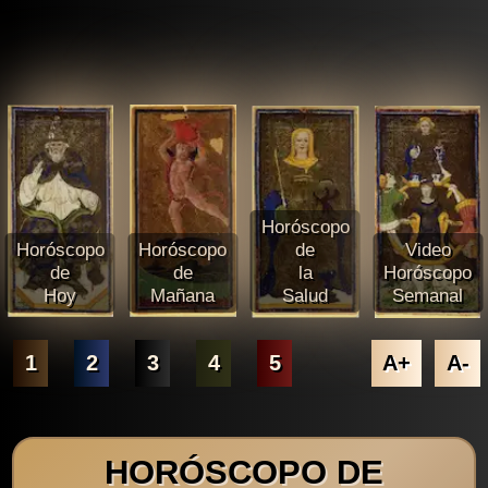
Horóscopo
Horóscopo
Horóscopo
de
Video
de
de
la
Horóscopo
Hoy
Mañana
Salud
Semanal
1
2
3
4
5
A+
A-
HORÓSCOPO DE