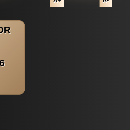
A+
A-
OR
6