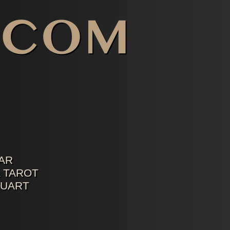
AR
 TAROT
TUART