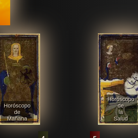
Horóscopo
Horóscopo
de
de
la
Mañana
Salud