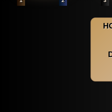
1
2
3
H