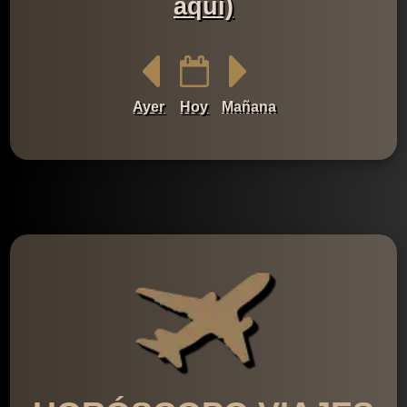
aquí)
Ayer
Hoy
Mañana