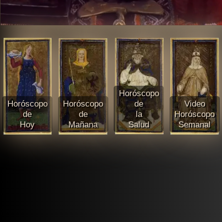
Horóscopo
Horóscopo
Horóscopo
de
Video
de
de
la
Horóscopo
Hoy
Mañana
Salud
Semanal