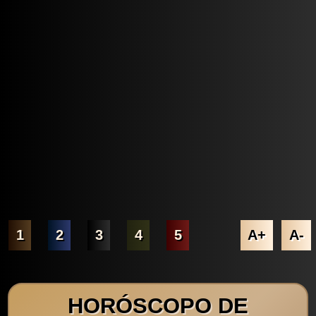
1
2
3
4
5
A+
A-
HORÓSCOPO DE