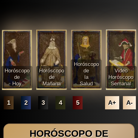
Horóscopo
Horóscopo
Horóscopo
de
Video
de
de
la
Horóscopo
Hoy
Mañana
Salud
Semanal
1
2
3
4
5
A+
A-
HORÓSCOPO DE