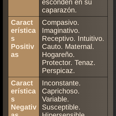
esconden en su
caparazón.
Caract
Compasivo.
erística
Imaginativo.
s
Receptivo. Intuitivo.
Positiv
Cauto. Maternal.
as
Hogareño.
Protector. Tenaz.
Perspicaz.
Caract
Inconstante.
erística
Caprichoso.
s
Variable.
Negativ
Susceptible.
as
Hipersensible.