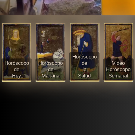
Horóscopo
Horóscopo
Horóscopo
de
Video
de
de
la
Horóscopo
Hoy
Mañana
Salud
Semanal