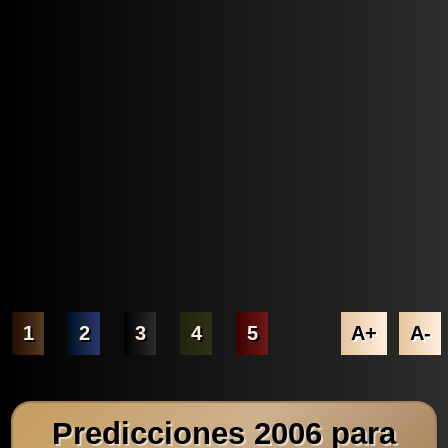
1
2
3
4
5
A+
A-
Predicciones 2006 para