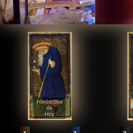
Horóscopo
de
Hoy