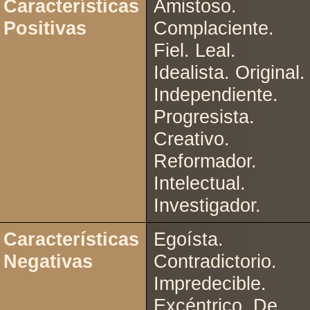
Características
Amistoso.
Positivas
Complaciente.
Fiel. Leal.
Idealista. Original.
Independiente.
Progresista.
Creativo.
Reformador.
Intelectual.
Investigador.
Características
Egoísta.
Negativas
Contradictorio.
Impredecible.
Excéntrico. De