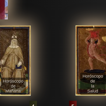
Horóscopo
Horóscopo
de
de
la
Mañana
Salud