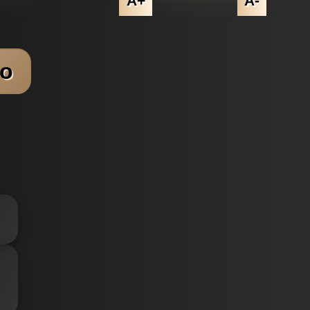
A+
A-
io