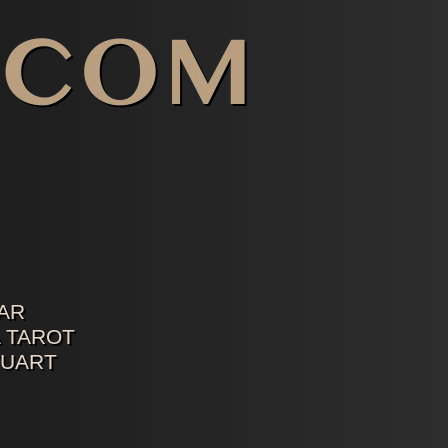
AR
 TAROT
TUART