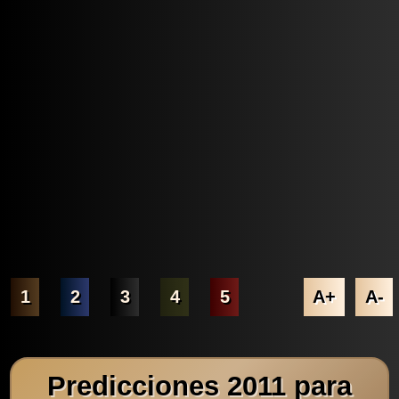
1
2
3
4
5
A+
A-
Predicciones 2011 para