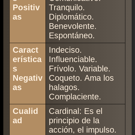
Positiv
Tranquilo.
as
Diplomático.
Benevolente.
Espontáneo.
Caract
Indeciso.
erística
Influenciable.
s
Frívolo. Variable.
Negativ
Coqueto. Ama los
as
halagos.
Complaciente.
Cualid
Cardinal: Es el
ad
principio de la
acción, el impulso.