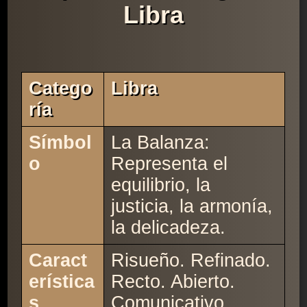
Libra
Catego
Libra
Ría
Símbol
La Balanza:
o
Representa el
equilibrio, la
justicia, la armonía,
la delicadeza.
Caract
Risueño. Refinado.
erística
Recto. Abierto.
s
Comunicativo.