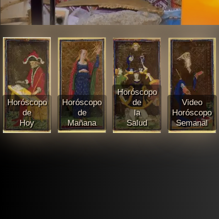
Horóscopo
Horóscopo
Horóscopo
de
Video
de
de
la
Horóscopo
Hoy
Mañana
Salud
Semanal