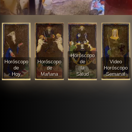
Horóscopo
Horóscopo
Horóscopo
de
Video
de
de
la
Horóscopo
Hoy
Mañana
Salud
Semanal