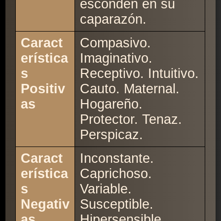
esconden en su
caparazón.
Caract
Compasivo.
erística
Imaginativo.
s
Receptivo. Intuitivo.
Positiv
Cauto. Maternal.
as
Hogareño.
Protector. Tenaz.
Perspicaz.
Caract
Inconstante.
erística
Caprichoso.
s
Variable.
Negativ
Susceptible.
as
Hipersensible.