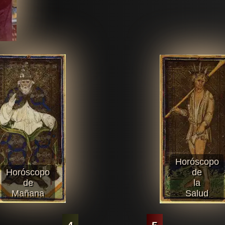
Horóscopo
Horóscopo
de
de
la
Mañana
Salud