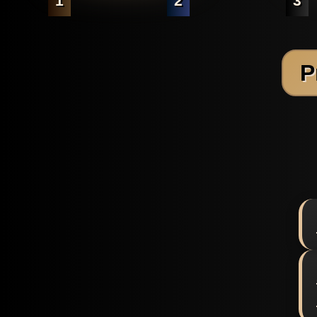
1
2
3
P