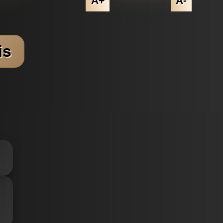
A+
A-
is