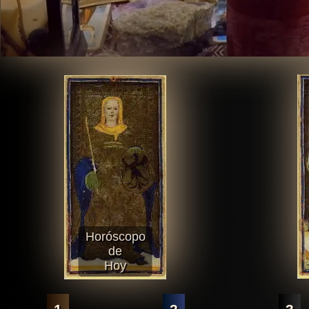
Horóscopo
de
Hoy