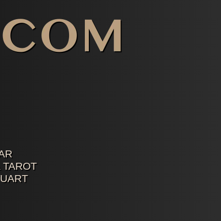
AR
 TAROT
TUART