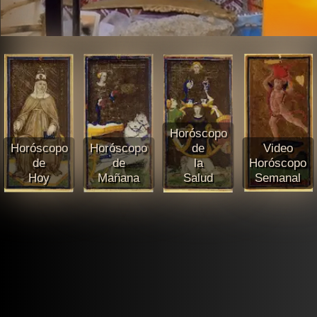
Horóscopo
Horóscopo
Horóscopo
de
Video
de
de
la
Horóscopo
Hoy
Mañana
Salud
Semanal