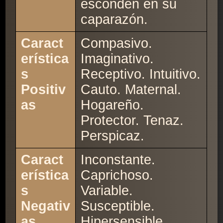
esconden en su
caparazón.
Caract
Compasivo.
erística
Imaginativo.
s
Receptivo. Intuitivo.
Positiv
Cauto. Maternal.
as
Hogareño.
Protector. Tenaz.
Perspicaz.
Caract
Inconstante.
erística
Caprichoso.
s
Variable.
Negativ
Susceptible.
as
Hipersensible.