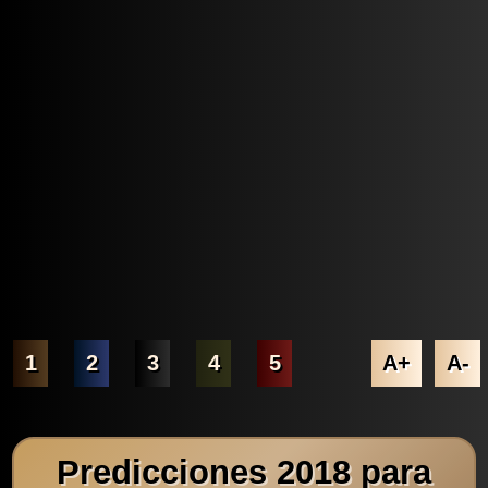
1
2
3
4
5
A+
A-
Predicciones 2018 para