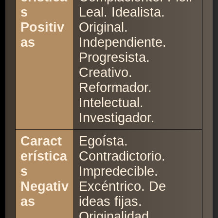
s
Leal. Idealista.
Positiv
Original.
as
Independiente.
Progresista.
Creativo.
Reformador.
Intelectual.
Investigador.
Caract
Egoísta.
erística
Contradictorio.
s
Impredecible.
Negativ
Excéntrico. De
as
ideas fijas.
Originalidad