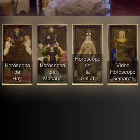
Horóscopo
Horóscopo
Horóscopo
de
Video
de
de
la
Horóscopo
Hoy
Mañana
Salud
Semanal