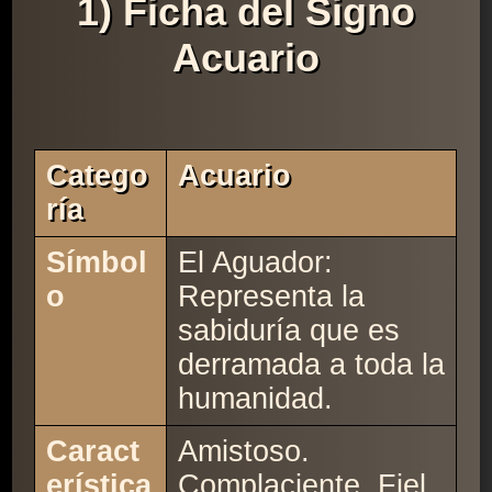
1) Ficha del Signo
Acuario
Catego
Acuario
Ría
Símbol
El Aguador:
o
Representa la
sabiduría que es
derramada a toda la
humanidad.
Caract
Amistoso.
erística
Complaciente. Fiel.