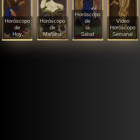
Horóscopo
Horóscopo
Horóscopo
de
Video
de
de
la
Horóscopo
Hoy
Mañana
Salud
Semanal