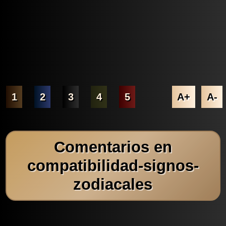
1
2
3
4
5
A+
A-
Comentarios en
compatibilidad-signos-
zodiacales