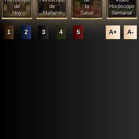
de
de
la
Horóscopo
Hoy
Mañana
Salud
Semanal
1
2
3
4
5
A+
A-