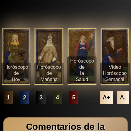
Horóscopo
Horóscopo
Horóscopo
de
Video
de
de
la
Horóscopo
Hoy
Mañana
Salud
Semanal
1
2
3
4
5
A+
A-
Comentarios de la