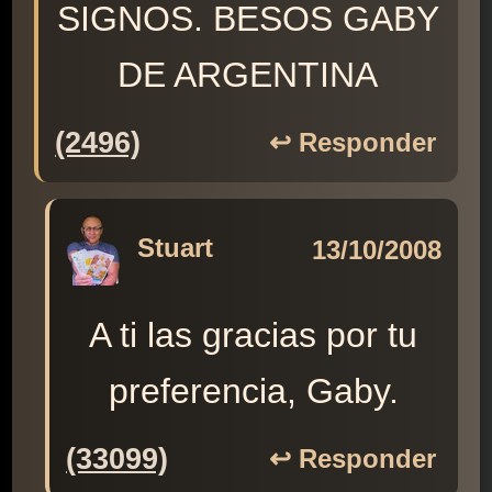
SIGNOS. BESOS GABY
DE ARGENTINA
(2496)
↩️ Responder
Stuart
13/10/2008
A ti las gracias por tu
preferencia, Gaby.
(33099)
↩️ Responder