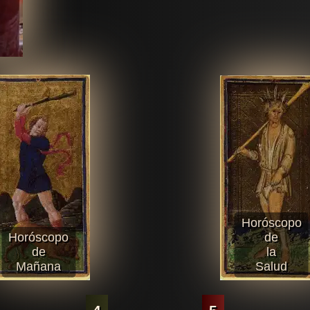
Horóscopo
Horóscopo
de
de
la
Mañana
Salud