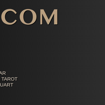
AR
 TAROT
TUART