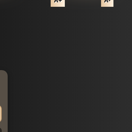
A+
A-