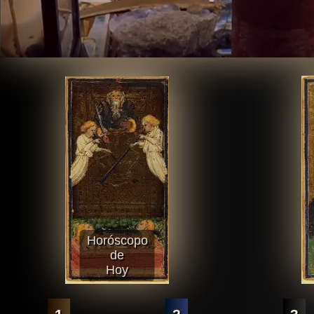
Horóscopo
de
Hoy