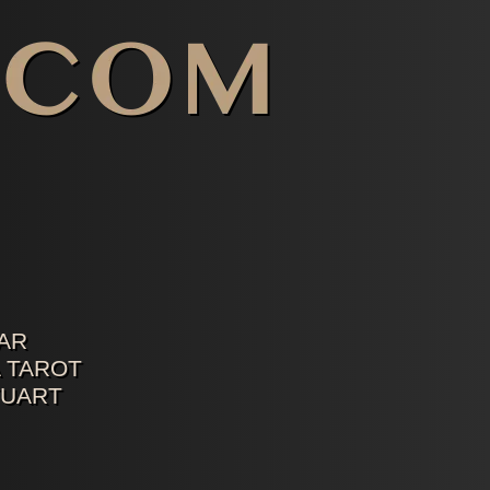
AR
 TAROT
TUART