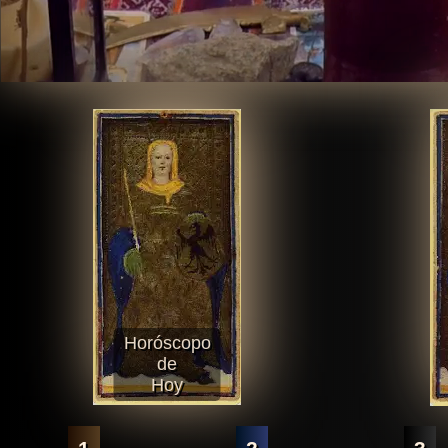
Horóscopo
de
Hoy