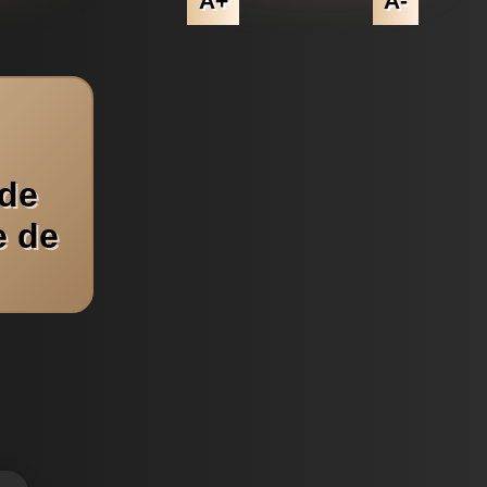
A+
A-
 de
e de