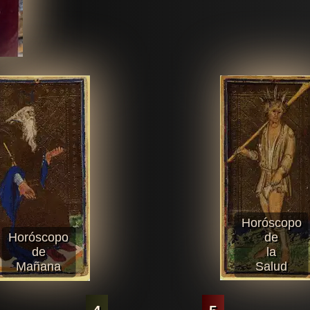
Horóscopo
Horóscopo
de
de
la
Mañana
Salud