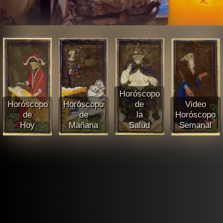
Horóscopo
Horóscopo
Horóscopo
de
Video
de
de
la
Horóscopo
Hoy
Mañana
Salud
Semanal