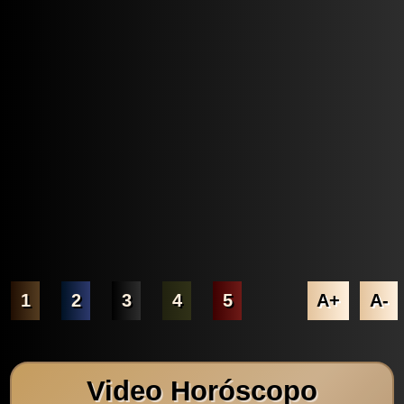
1
2
3
4
5
A+
A-
Video Horóscopo